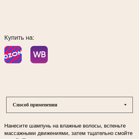
Aqua, Sodium Laureth Sulfate, Cocamidopropyl Betaine,
Lauryl Glycoside, Fragaria Vesca (strawberry) Leaf
Extract, Rubus Idaeus (raspberry) Leaf Extract,
Humulus Lupulus (hops) Extract, Betula Alba Leaf
Extract, Tussilago Farfara (coltsfoot) Leaf Extract,
Allantoin, Panthenol, Sodium Chloride, Parfum,
Ethylhexylglycerin, Phenoxyethanol, Citric Acid