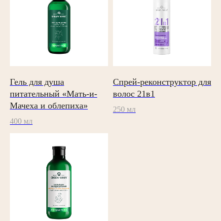
Бренд
Каталог
Где
купить
О бренде
Все продукты
OZON
Новости
Лицо
Wildberries
Контакты
Руки/ноги
Яндекс Маркет
Тело
Мегамаркет
Волосы
Home
Гель для душа
Спрей-реконструктор для
питательный «Мать-и-
волос 21в1
Политика обработки персональных данных
Мачеха и облепиха»
250 мл
Согласие на обработку персональных данных
400 мл