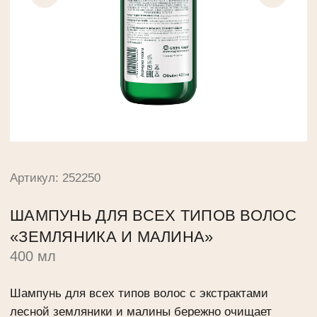
Артикул: 252250
ШАМПУНЬ ДЛЯ ВСЕХ ТИПОВ ВОЛОС
«ЗЕМЛЯНИКА И МАЛИНА»
400 мл
Шампунь для всех типов волос с экстрактами
лесной земляники и малины бережно очищает
волосы, делает их гладкими и шелковистыми.
Земляника содержат витамины, полисахариды и
микроэлементы, которые укрепляют корни волос и
способствуют их быстрому росту.
Малина богата органическими кислотами,
витаминами и антиоксидантами, которые питают
кожу головы, улучшают микроциркуляцию и
придают волосам здоровый блеск.