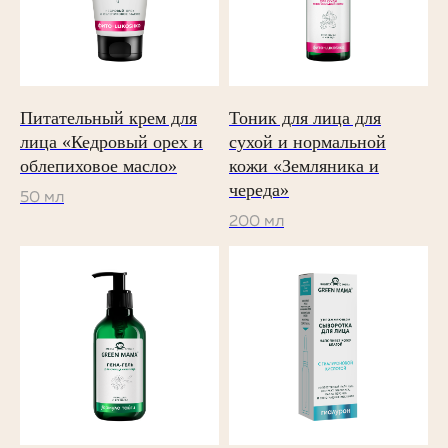
купить
О бренде
Все продукты
OZON
Новости
Лицо
Wildberries
Контакты
Руки/ноги
Яндекс Маркет
Тело
Мегамаркет
Волосы
Питательный крем для
Тоник для лица для
Home
лица «Кедровый орех и
сухой и нормальной
облепиховое масло»
кожи «Земляника и
Политика обработки персональных данных
череда»
50 мл
Согласие на обработку персональных данных
200 мл