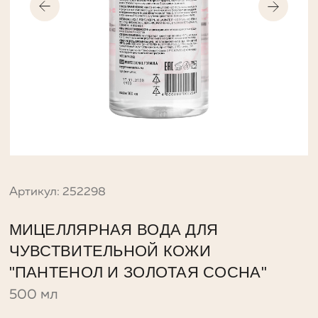
Артикул: 252298
МИЦЕЛЛЯРНАЯ ВОДА ДЛЯ
ЧУВСТВИТЕЛЬНОЙ КОЖИ
"ПАНТЕНОЛ И ЗОЛОТАЯ СОСНА"
500 мл
Мицеллярная вода создана специально для
очищения чувствительной кожи.
Мицеллы
бережно удаляют макияж, не раздражая
кожу.
Пантенол
успокаивает чувствительную кожу,
участвует в процессе регенерации, способствует
увлажнению, смягчению и ускоряет процессы
заживления.
Клеточная вода золотой сосны
– биологически
активная водная вытяжка, полученная из ствола
сосны Pinus sylvestris var. Mongolica - тонизирует
кожу и оказывает лифтинг-эффект, нормализует
микробиом кожи и способствует сохранению ее