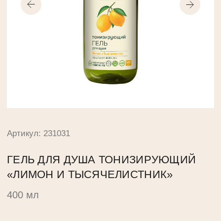
Артикул: 231031
ГЕЛЬ ДЛЯ ДУША ТОНИЗИРУЮЩИЙ
«ЛИМОН И ТЫСЯЧЕЛИСТНИК»
400 мл
Приятный и эффективный способ повышения
тонуса кожи — натуральный гель для душа
с экстрактами сочного лимона и гинкго билоба.
Лимон и тысячелистник обладают освежающим
действием, а за счёт сочетания фруктовых кислот
и витамина С стимулируют обновление клеток
эпидермиса. Антиоксидантные
и восстанавливающие свойства гинкго билоба
обусловлены невероятной выносливостью растения
в природе. Благодаря сочетанию флавоноидов
и витамину Е данный ингредиент защищает кожу,
улучшает её общее состояние. Гель для душа мягко
очищает, обогащает кожу витаминами и дарит заряд
бодрости на весь день. Подходит для ежедневного