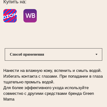
Aqua, Sodium Laureth Sulfate, Cocamidopropyl
Betaine*, Lauryl Glucoside*, Glycerin*, Cocamide DEA,
Polyquaternium-7, Sodium Chloride, Ginkgo Biloba Leaf
Extract*, Citrus Limon (Lemon) Fruit Extract*, Achillea
Millefolium Extract*, Parfum,
Methylchloroisothiazolinone, Methylisothiazolinone,
Disodium EDTA, Citric Acid
* — продукт растительного происхождения