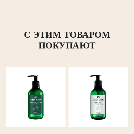
С ЭТИМ ТОВАРОМ
ПОКУПАЮТ
info@mygreenmama.ru
Бренд
Каталог
Где
купить
О бренде
Все продукты
OZON
Новости
Лицо
Wildberries
Контакты
Руки/ноги
Яндекс Маркет
Тело
Мегамаркет
Волосы