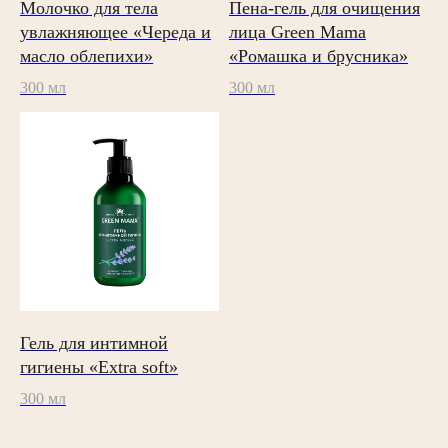
Home
Молочко для тела
Пена-гель для очищения
увлажняющее «Череда и
лица Green Mamа
Политика обработки персональных данных
масло облепихи»
«Ромашка и брусника»
Согласие на обработку персональных данных
300 мл
300 мл
Гель для интимной
гигиены «Extra soft»
300 мл